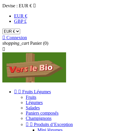
Devise :
EUR €

EUR €
GBP £

Connexion
shopping_cart
Panier
(0)



Fruits Légumes
Fruits
Légumes
Salades
Paniers composés
Champignons


Produits d’Exception
Mini légumes