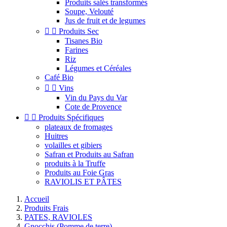
Produits salés transformés
Soupe, Velouté
Jus de fruit et de legumes


Produits Sec
Tisanes Bio
Farines
Riz
Légumes et Céréales
Café Bio


Vins
Vin du Pays du Var
Cote de Provence


Produits Spécifiques
plateaux de fromages
Huitres
volailles et gibiers
Safran et Produits au Safran
produits à la Truffe
Produits au Foie Gras
RAVIOLIS ET PÂTES
Accueil
Produits Frais
PATES, RAVIOLES
Gnocchis (Pomme de terre)