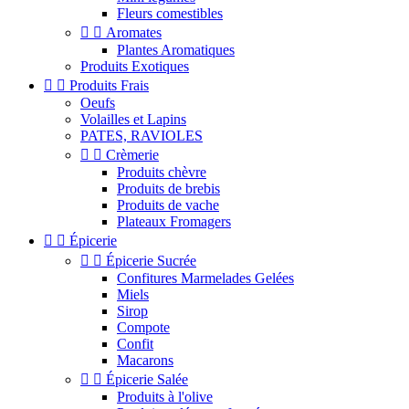
Fleurs comestibles


Aromates
Plantes Aromatiques
Produits Exotiques


Produits Frais
Oeufs
Volailles et Lapins
PATES, RAVIOLES


Crèmerie
Produits chèvre
Produits de brebis
Produits de vache
Plateaux Fromagers


Épicerie


Épicerie Sucrée
Confitures Marmelades Gelées
Miels
Sirop
Compote
Confit
Macarons


Épicerie Salée
Produits à l'olive