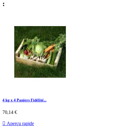
:
4 kg x 4 Paniers Fidélité...
70,14 €

Aperçu rapide