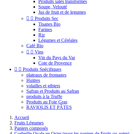
Produits salés transformés
Soupe, Velouté
Jus de fruit et de legumes


Produits Sec
Tisanes Bio
Farines
Riz
Légumes et Céréales
Café Bio


Vins
Vin du Pays du Var
Cote de Provence


Produits Spécifiques
plateaux de fromages
Huitres
volailles et gibiers
Safran et Produits au Safran
produits à la Truffe
Produits au Foie Gras
RAVIOLIS ET PÂTES
Accueil
Fruits Légumes
Paniers composés
Corbeille Ovale en Osier (pour les paniers de Fruits ou autre)