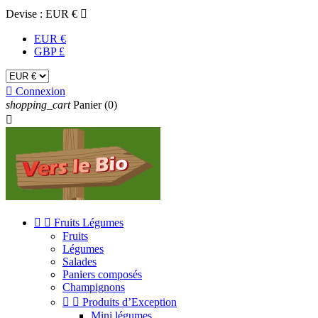
Devise :
EUR €

EUR €
GBP £

Connexion
shopping_cart
Panier
(0)



Fruits Légumes
Fruits
Légumes
Salades
Paniers composés
Champignons


Produits d’Exception
Mini légumes