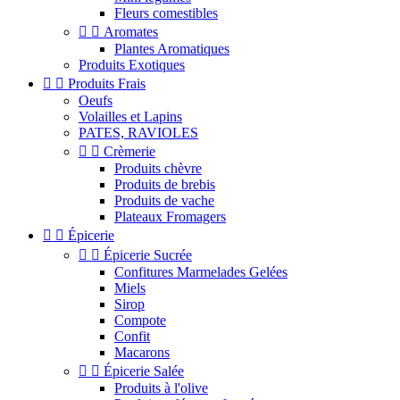
Fleurs comestibles


Aromates
Plantes Aromatiques
Produits Exotiques


Produits Frais
Oeufs
Volailles et Lapins
PATES, RAVIOLES


Crèmerie
Produits chèvre
Produits de brebis
Produits de vache
Plateaux Fromagers


Épicerie


Épicerie Sucrée
Confitures Marmelades Gelées
Miels
Sirop
Compote
Confit
Macarons


Épicerie Salée
Produits à l'olive