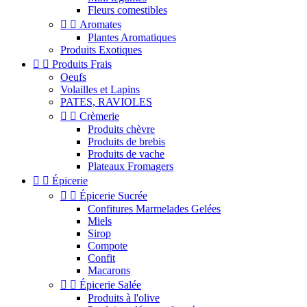
Fleurs comestibles


Aromates
Plantes Aromatiques
Produits Exotiques


Produits Frais
Oeufs
Volailles et Lapins
PATES, RAVIOLES


Crèmerie
Produits chèvre
Produits de brebis
Produits de vache
Plateaux Fromagers


Épicerie


Épicerie Sucrée
Confitures Marmelades Gelées
Miels
Sirop
Compote
Confit
Macarons


Épicerie Salée
Produits à l'olive