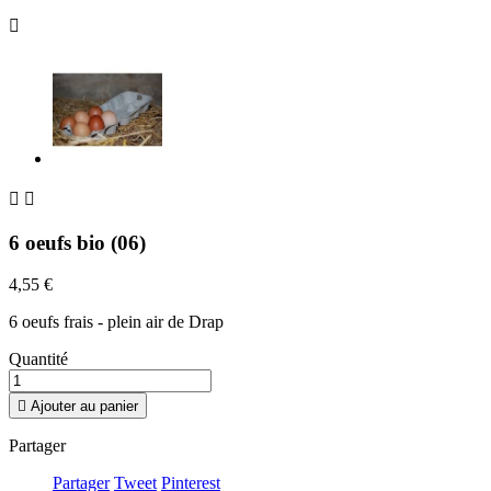



6 oeufs bio (06)
4,55 €
6 oeufs frais - plein air de Drap
Quantité

Ajouter au panier
Partager
Partager
Tweet
Pinterest