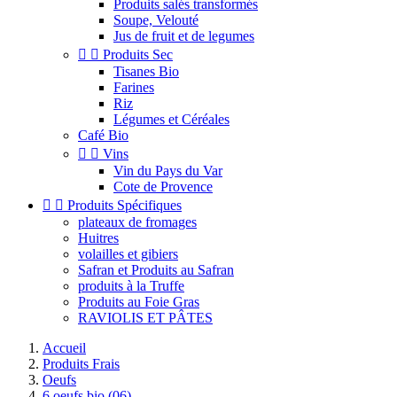
Produits salés transformés
Soupe, Velouté
Jus de fruit et de legumes


Produits Sec
Tisanes Bio
Farines
Riz
Légumes et Céréales
Café Bio


Vins
Vin du Pays du Var
Cote de Provence


Produits Spécifiques
plateaux de fromages
Huitres
volailles et gibiers
Safran et Produits au Safran
produits à la Truffe
Produits au Foie Gras
RAVIOLIS ET PÂTES
Accueil
Produits Frais
Oeufs
6 oeufs bio (06)