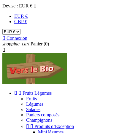
Devise :
EUR €

EUR €
GBP £

Connexion
shopping_cart
Panier
(0)



Fruits Légumes
Fruits
Légumes
Salades
Paniers composés
Champignons


Produits d’Exception
Mini légumes