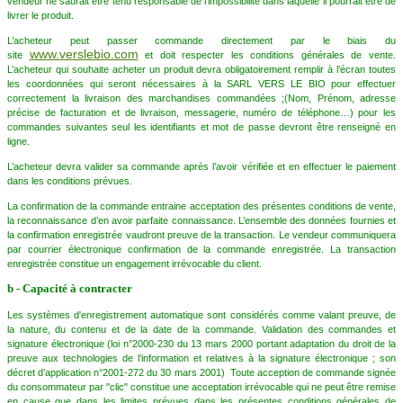
vendeur ne saurait être tenu responsable de l'impossibilité dans laquelle il pourrait être de
livrer le produit.
L’acheteur peut passer commande directement par le biais du
www.verslebio.com
site
et doit respecter les conditions générales de vente.
L’acheteur qui souhaite acheter un produit devra obligatoirement remplir à l’écran toutes
les coordonnées qui seront nécessaires à la SARL VERS LE BIO pour effectuer
correctement la livraison des marchandises commandées ;(Nom, Prénom, adresse
précise de facturation et de livraison, messagerie, numéro de téléphone…) pour les
commandes suivantes seul les identifiants et mot de passe devront être renseigné en
ligne.
L’acheteur devra valider sa commande après l’avoir vérifiée et en effectuer le paiement
dans les conditions prévues.
La confirmation de la commande entraine acceptation des présentes conditions de vente,
la reconnaissance d’en avoir parfaite connaissance. L’ensemble des données fournies et
la confirmation enregistrée vaudront preuve de la transaction. Le vendeur communiquera
par courrier électronique confirmation de la commande enregistrée. La transaction
enregistrée constitue un engagement irrévocable du client.
b - Capacité à contracter
Les systèmes d'enregistrement automatique sont considérés comme valant preuve, de
la nature, du contenu et de la date de la commande. Validation des commandes et
signature électronique (loi n°2000-230 du 13 mars 2000 portant adaptation du droit de la
preuve aux technologies de l’information et relatives à la signature électronique ; son
décret d’application n°2001-272 du 30 mars 2001) Toute acception de commande signée
du consommateur par "clic" constitue une acceptation irrévocable qui ne peut être remise
en cause que dans les limites prévues dans les présentes conditions générales de