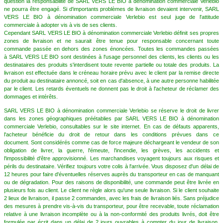
question la responsabilité de SARL VERS LE BIO à dénomination commerciale Verlebio
ne pourra être engagé. Si d'importants problèmes de livraison devaient intervenir, SARL
VERS LE BIO à dénomination commerciale Verlebio est seul juge de l'attitude
commerciale à adopter vis à vis de ses clients.
Cependant SARL VERS LE BIO à dénomination commerciale Verlebio définit ses propres
zones de livraison et ne saurait être tenue pour responsable concernant toute
commande passée en dehors des zones énoncées. Toutes les commandes passées
à SARL VERS LE BIO sont destinées à l'usage personnel des clients, les clients ou les
destinataires des produits s'interdisent toute revente partielle ou totale des produits. La
livraison est effectuée dans le créneau horaire prévu avec le client par la remise directe
du produit au destinataire annoncé, soit en cas d'absence, à une autre personne habilitée
par le client. Les retards éventuels ne donnent pas le droit à l'acheteur de réclamer des
dommages et intérêts.
SARL VERS LE BIO à dénomination commerciale Verlebio se réserve le droit de livrer
dans les zones géographiques préétablies par SARL VERS LE BIO à dénomination
commerciale Verlebio, consultables sur le site internet. En cas de défauts apparents,
l'acheteur bénéficie du droit de retour dans les conditions prévues dans ce
document. Sont considérés comme cas de force majeure déchargeant le vendeur de son
obligation de livrer, la guerre, l'émeute, l'incendie, les grèves, les accidents et
l'impossibilité d'être approvisionné. Les marchandises voyagent toujours aux risques et
périls du destinataire. Vérifiez toujours votre colis à l'arrivée. Vous disposez d'un délai de
12 heures pour faire d'éventuelles réserves auprès du transporteur en cas de manquant
ou de dégradation. Pour des raisons de disponibilité, une commande peut être livrée en
plusieurs fois au client. Le client ne règle alors qu'une seule livraison. Si le client souhaite
2 lieux de livraison, il passe 2 commandes, avec les frais de livraison liés. Sans préjudice
des mesures à prendre vis-à-vis du transporteur, pour être recevable, toute réclamation
relative à une livraison incomplète ou à la non-conformité des produits livrés, doit être
formulée par écrit dans un délai de 2 jours ouvrables à compter du jour de livraison.