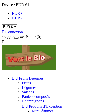
Devise :
EUR €

EUR €
GBP £

Connexion
shopping_cart
Panier
(0)



Fruits Légumes
Fruits
Légumes
Salades
Paniers composés
Champignons


Produits d’Exception
Mini légumes