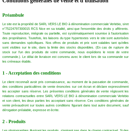
Conditions générales de vente et d'utilisation
Préambule
Le site est la propriété de SARL VERS LE BIO à dénomination commerciale Verlebio, siret
n°75224797300015 RCS Nice en sa totalité, ainsi que l'ensemble des droits y afférents.
Toute reproduction, intégrale ou partielle, est systématiquement soumise à l'autorisation
des propriétaires. Toutefois, les liaisons du type hypertextes vers le site sont autorisées
sans demandes spécifiques. Nos offres de produits et prix sont valables tant qu'elles
sont visibles sur le site, dans la limite des stocks disponibles. (En cas de rupture de
stock sur l'un des produits de votre commande, nous expédions le reste de votre
commande.). Le délai de livraison est convenu avec le client lors de sa commande sur
les créneaux établis.
1 - Acceptation des conditions
Le client reconnaît avoir pris connaissance, au moment de la passation de commande,
des conditions particulières de vente énoncées sur cet écran et déclare expressément
les accepter sans réserve. Les présentes conditions générales de vente régissent les
relations contractuelles entre SARL VERS LE BIO à dénomination commerciale Verlebio
et son client, les deux parties les acceptant sans réserve. Ces conditions générales de
vente prévaudront sur toutes autres conditions figurant dans tout autre document, sauf
dérogation préalable, expresse et écrite.
2 - Produits
Les photographies illustrant les produits, n'entrent pas dans le champ contractuel. Si des