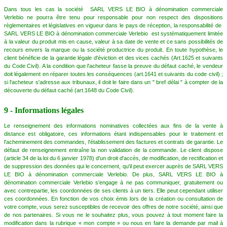
Dans tous les cas la société SARL VERS LE BIO à dénomination commerciale
Verlebio ne pourra être tenu pour responsable pour non respect des dispositions
règlementaires et législatives en vigueur dans le pays de réception, la responsabilité de
SARL VERS LE BIO à dénomination commerciale Verlebio est systématiquement limitée
à la valeur du produit mis en cause, valeur à sa date de vente et ce sans possibilités de
recours envers la marque ou la société productrice du produit. En toute hypothèse, le
client bénéficie de la garantie légale d'éviction et des vices cachés (Art.1625 et suivants
du Code Civil). A la condition que l'acheteur fasse la preuve du défaut caché, le vendeur
doit légalement en réparer toutes les conséquences (art.1641 et suivants du code civil) ;
si l'acheteur s'adresse aux tribunaux, il doit le faire dans un " bref délai " à compter de la
découverte du défaut caché (art.1648 du Code Civil).
9 - Informations légales
Le renseignement des informations nominatives collectées aux fins de la vente à
distance est obligatoire, ces informations étant indispensables pour le traitement et
l'acheminement des commandes, l'établissement des factures et contrats de garantie. Le
défaut de renseignement entraîne la non validation de la commande. Le client dispose
(article 34 de la loi du 6 janvier 1978) d'un droit d'accès, de modification, de rectification et
de suppression des données qui le concernent, qu'il peut exercer auprès de SARL VERS
LE BIO à dénomination commerciale Verlebio. De plus, SARL VERS LE BIO à
dénomination commerciale Verlebio s'engage à ne pas communiquer, gratuitement ou
avec contrepartie, les coordonnées de ses clients à un tiers. Elle peut cependant utiliser
ces coordonnées. En fonction de vos choix émis lors de la création ou consultation de
votre compte, vous serez susceptibles de recevoir des offres de notre société, ainsi que
de nos partenaires. Si vous ne le souhaitez plus, vous pouvez à tout moment faire la
modification dans la rubrique « mon compte » ou nous en faire la demande par mail à