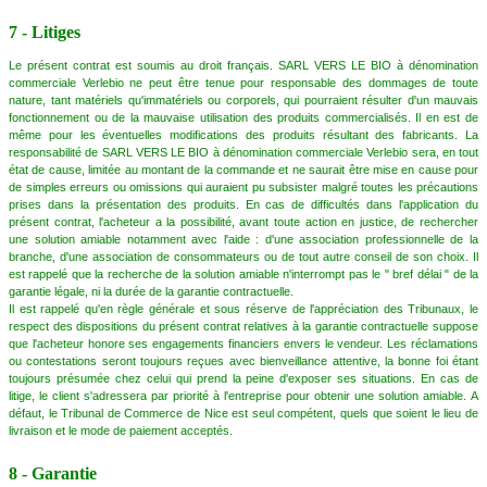
7 - Litiges
Le présent contrat est soumis au droit français. SARL VERS LE BIO à dénomination
commerciale Verlebio ne peut être tenue pour responsable des dommages de toute
nature, tant matériels qu'immatériels ou corporels, qui pourraient résulter d'un mauvais
fonctionnement ou de la mauvaise utilisation des produits commercialisés. Il en est de
même pour les éventuelles modifications des produits résultant des fabricants. La
responsabilité de SARL VERS LE BIO à dénomination commerciale Verlebio sera, en tout
état de cause, limitée au montant de la commande et ne saurait être mise en cause pour
de simples erreurs ou omissions qui auraient pu subsister malgré toutes les précautions
prises dans la présentation des produits. En cas de difficultés dans l'application du
présent contrat, l'acheteur a la possibilité, avant toute action en justice, de rechercher
une solution amiable notamment avec l'aide : d'une association professionnelle de la
branche, d'une association de consommateurs ou de tout autre conseil de son choix. Il
est rappelé que la recherche de la solution amiable n'interrompt pas le " bref délai " de la
garantie légale, ni la durée de la garantie contractuelle.
Il est rappelé qu'en règle générale et sous réserve de l'appréciation des Tribunaux, le
respect des dispositions du présent contrat relatives à la garantie contractuelle suppose
que l'acheteur honore ses engagements financiers envers le vendeur. Les réclamations
ou contestations seront toujours reçues avec bienveillance attentive, la bonne foi étant
toujours présumée chez celui qui prend la peine d'exposer ses situations. En cas de
litige, le client s'adressera par priorité à l'entreprise pour obtenir une solution amiable. A
défaut, le Tribunal de Commerce de Nice est seul compétent, quels que soient le lieu de
livraison et le mode de paiement acceptés.
8 - Garantie