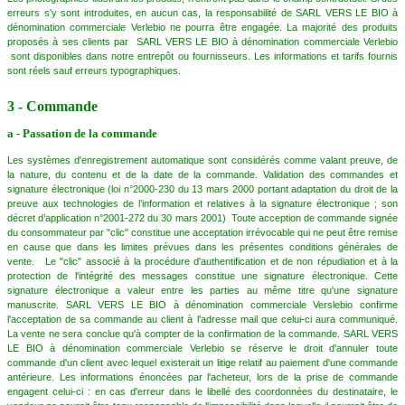
erreurs s'y sont introduites, en aucun cas, la responsabilité de SARL VERS LE BIO à
dénomination commerciale Verlebio ne pourra être engagée. La majorité des produits
proposés à ses clients par SARL VERS LE BIO à dénomination commerciale Verlebio
sont disponibles dans notre entrepôt ou fournisseurs. Les informations et tarifs fournis
sont réels sauf erreurs typographiques.
3 - Commande
a - Passation de la commande
Les systèmes d'enregistrement automatique sont considérés comme valant preuve, de
la nature, du contenu et de la date de la commande. Validation des commandes et
signature électronique (loi n°2000-230 du 13 mars 2000 portant adaptation du droit de la
preuve aux technologies de l’information et relatives à la signature électronique ; son
décret d’application n°2001-272 du 30 mars 2001) Toute acception de commande signée
du consommateur par "clic" constitue une acceptation irrévocable qui ne peut être remise
en cause que dans les limites prévues dans les présentes conditions générales de
vente. Le "clic" associé à la procédure d'authentification et de non répudiation et à la
protection de l'intégrité des messages constitue une signature électronique. Cette
signature électronique a valeur entre les parties au même titre qu'une signature
manuscrite. SARL VERS LE BIO à dénomination commerciale Verslebio confirme
l'acceptation de sa commande au client à l'adresse mail que celui-ci aura communiqué.
La vente ne sera conclue qu'à compter de la confirmation de la commande. SARL VERS
LE BIO à dénomination commerciale Verlebio se réserve le droit d'annuler toute
commande d'un client avec lequel existerait un litige relatif au paiement d'une commande
antérieure. Les informations énoncées par l'acheteur, lors de la prise de commande
engagent celui-ci : en cas d'erreur dans le libellé des coordonnées du destinataire, le