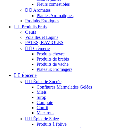
Fleurs comestibles


Aromates
Plantes Aromatiques
Produits Exotiques


Produits Frais
Oeufs
Volailles et Lapins
PATES, RAVIOLES


Crèmerie
Produits chèvre
Produits de brebis
Produits de vache
Plateaux Fromagers


Épicerie


Épicerie Sucrée
Confitures Marmelades Gelées
Miels
Sirop
Compote
Confit
Macarons


Épicerie Salée
Produits à l'olive