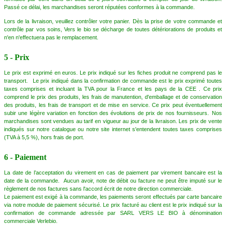
Passé ce délai, les marchandises seront réputées conformes à la commande.
Lors de la livraison, veuillez contrôler votre panier. Dès la prise de votre commande et
contrôle par vos soins, Vers le bio se décharge de toutes détériorations de produits et
n'en n'effectuera pas le remplacement.
5 - Prix
Le prix est exprimé en euros. Le prix indiqué sur les fiches produit ne comprend pas le
transport. Le prix indiqué dans la confirmation de commande est le prix exprimé toutes
taxes comprises et incluant la TVA pour la France et les pays de la CEE . Ce prix
comprend le prix des produits, les frais de manutention, d'emballage et de conservation
des produits, les frais de transport et de mise en service. Ce prix peut éventuellement
subir une légère variation en fonction des évolutions de prix de nos fournisseurs. Nos
marchandises sont vendues au tarif en vigueur au jour de la livraison. Les prix de vente
indiqués sur notre catalogue ou notre site internet s'entendent toutes taxes comprises
(TVA à 5,5 %), hors frais de port.
6 - Paiement
La date de l’acceptation du virement en cas de paiement par virement bancaire est la
date de la commande. Aucun avoir, note de débit ou facture ne peut être imputé sur le
règlement de nos factures sans l'accord écrit de notre direction commerciale.
Le paiement est exigé à la commande, les paiements seront effectués par carte bancaire
via notre module de paiement sécurisé. Le prix facturé au client est le prix indiqué sur la
confirmation de commande adressée par SARL VERS LE BIO à dénomination
commerciale Verlebio.