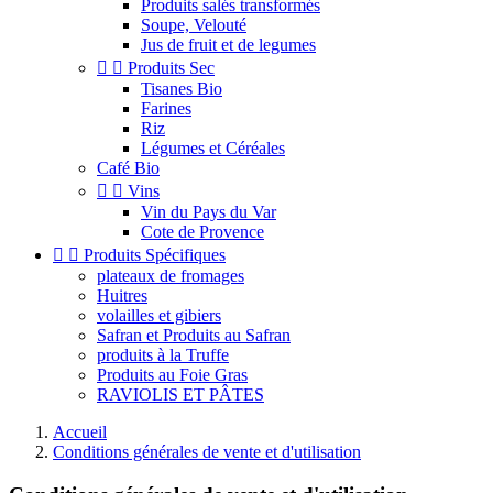
Produits salés transformés
Soupe, Velouté
Jus de fruit et de legumes


Produits Sec
Tisanes Bio
Farines
Riz
Légumes et Céréales
Café Bio


Vins
Vin du Pays du Var
Cote de Provence


Produits Spécifiques
plateaux de fromages
Huitres
volailles et gibiers
Safran et Produits au Safran
produits à la Truffe
Produits au Foie Gras
RAVIOLIS ET PÂTES
Accueil
Conditions générales de vente et d'utilisation