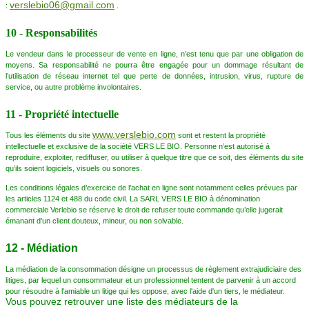
verslebio06@gmail.com
:
.
10 - Responsabilités
Le vendeur dans le processeur de vente en ligne, n’est tenu que par une obligation de
moyens. Sa responsabilité ne pourra être engagée pour un dommage résultant de
l’utilisation de réseau internet tel que perte de données, intrusion, virus, rupture de
service, ou autre problème involontaires.
11 - Proprié
té intectuelle
www.verslebio.com
Tous les éléments du site
sont et restent la propriété
intellectuelle et exclusive de la société VERS LE BIO. Personne n’est autorisé à
reproduire, exploiter, rediffuser, ou utiliser à quelque titre que ce soit, des éléments du site
qu’ils soient logiciels, visuels ou sonores.
Les conditions légales d’exercice de l’achat en ligne sont notamment celles prévues par
les articles 1124 et 488 du code civil. La SARL VERS LE BIO à dénomination
commerciale Verlebio se réserve le droit de refuser toute commande qu’elle jugerait
émanant d’un client douteux, mineur, ou non solvable.
12 - Médiation
La médiation de la consommation désigne un processus de règlement extrajudiciaire des
litiges, par lequel un consommateur et un professionnel tentent de parvenir à un accord
pour résoudre à l'amiable un litige qui les oppose, avec l'aide d'un tiers, le médiateur.
Vous pouvez retrouver une liste des médiateurs de la