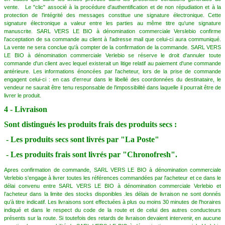
vente. Le "clic" associé à la procédure d'authentification et de non répudiation et à la
protection de l'intégrité des messages constitue une signature électronique. Cette
signature électronique a valeur entre les parties au même titre qu'une signature
manuscrite. SARL VERS LE BIO à dénomination commerciale Verslebio confirme
l'acceptation de sa commande au client à l'adresse mail que celui-ci aura communiqué.
La vente ne sera conclue qu'à compter de la confirmation de la commande. SARL VERS
LE BIO à dénomination commerciale Verlebio se réserve le droit d'annuler toute
commande d'un client avec lequel existerait un litige relatif au paiement d'une commande
antérieure. Les informations énoncées par l'acheteur, lors de la prise de commande
engagent celui-ci : en cas d'erreur dans le libellé des coordonnées du destinataire, le
vendeur ne saurait être tenu responsable de l'impossibilité dans laquelle il pourrait être de
livrer le produit.
4 - Livraison
Sont distingués les produits frais des produits secs :
- Les produits secs sont livrés par "La Poste"
- Les produits frais sont livrés par "Chronofresh".
Apres confirmation de commande, SARL VERS LE BIO à dénomination commerciale
Verlebio s'engage à livrer toutes les références commandées par l'acheteur et ce dans le
délai convenu entre SARL VERS LE BIO à dénomination commerciale Verlebio et
l’acheteur dans la limite des stocks disponibles .les délais de livraison ne sont donnés
qu’à titre indicatif. Les livraisons sont effectuées à plus ou moins 30 minutes de l'horaires
indiqué et dans le respect du code de la route et de celui des autres conducteurs
présents sur la route. Si toutefois des retards de livraison devaient intervenir, en aucune