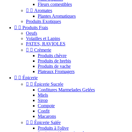
Fleurs comestibles


Aromates
Plantes Aromatiques
Produits Exotiques


Produits Frais
Oeufs
Volailles et Lapins
PATES, RAVIOLES


Crèmerie
Produits chèvre
Produits de brebis
Produits de vache
Plateaux Fromagers


Épicerie


Épicerie Sucrée
Confitures Marmelades Gelées
Miels
Sirop
Compote
Confit
Macarons


Épicerie Salée
Produits à l'olive