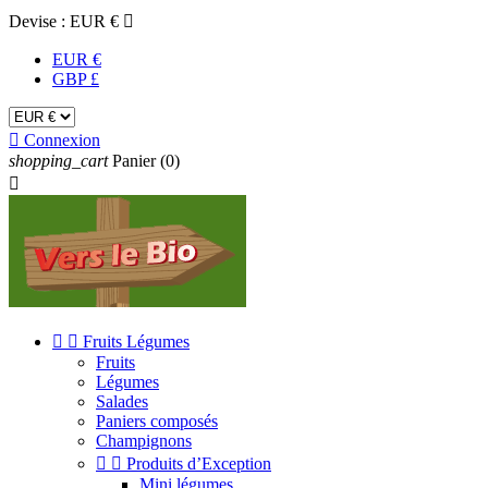
Devise :
EUR €

EUR €
GBP £

Connexion
shopping_cart
Panier
(0)



Fruits Légumes
Fruits
Légumes
Salades
Paniers composés
Champignons


Produits d’Exception
Mini légumes