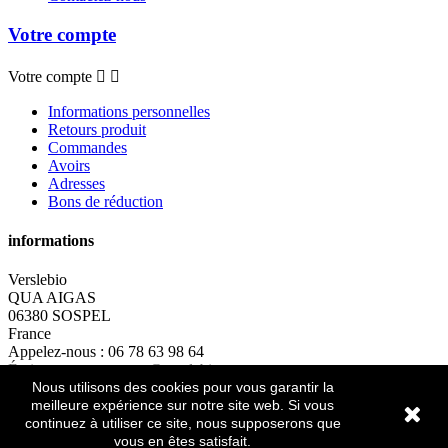
Votre compte
Votre compte


Informations personnelles
Retours produit
Commandes
Avoirs
Adresses
Bons de réduction
informations
Verslebio
QUA AIGAS
06380 SOSPEL
France
Appelez-nous :
06 78 63 98 64
Écrivez-nous :
contact@verslebio.com
Nous utilisons des cookies pour vous garantir la
informations
meilleure expérience sur notre site web. Si vous
continuez à utiliser ce site, nous supposerons que
vous en êtes satisfait.
2018 Minerall Group