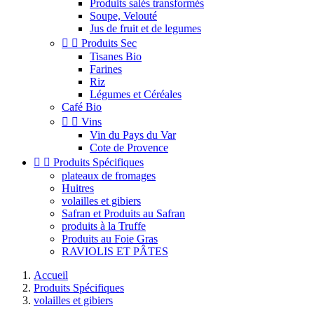
Produits salés transformés
Soupe, Velouté
Jus de fruit et de legumes


Produits Sec
Tisanes Bio
Farines
Riz
Légumes et Céréales
Café Bio


Vins
Vin du Pays du Var
Cote de Provence


Produits Spécifiques
plateaux de fromages
Huitres
volailles et gibiers
Safran et Produits au Safran
produits à la Truffe
Produits au Foie Gras
RAVIOLIS ET PÂTES
Accueil
Produits Spécifiques
volailles et gibiers